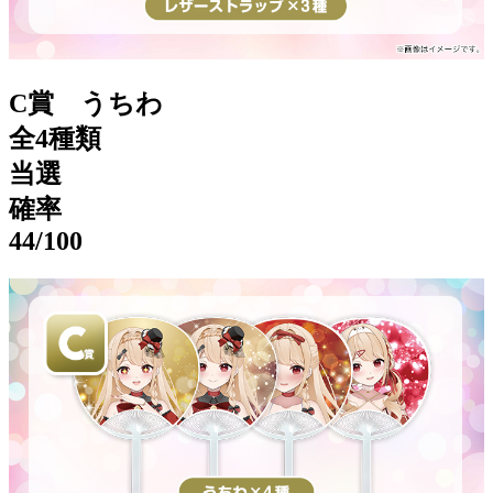
C賞 うちわ
全4種類
当選
確率
44
/100