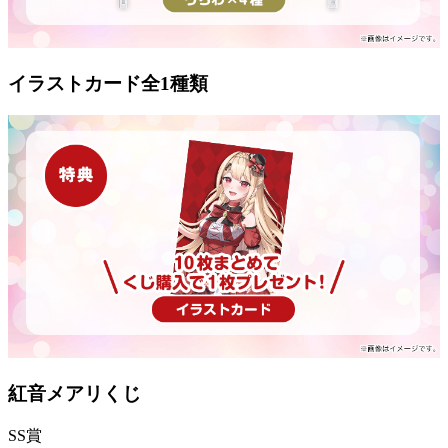
イラストカード
全1種類
紅音メアリくじ
SS賞